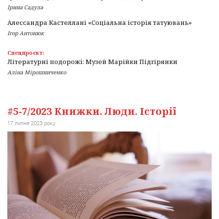
Ірина Садула
Алессандра Кастеллані «Соціальна історія татуювань»
Ігор Антонюк
Спецпроєкт:
Літературні подорожі: Музей Марійки Підгірянки
Аліна Мірошниченко
#5-7/2023 Книжки. Люди. Історії
17 липня 2023 року