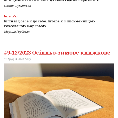
Оксана Думанська
Інтерв'ю:
Бігти від себе й до себе. Інтерв’ю з письменницею
Роксоланою Жарковою
Марина Горбатюк
#9-12/2023 Осінньо-зимове книжкове
12 грудня 2023 року