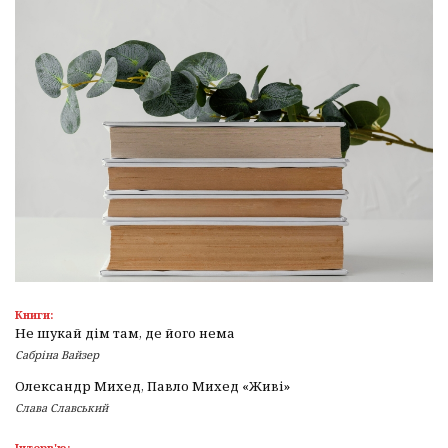
Книги:
Не шукай дім там, де його нема
Сабріна Вайзер
Олександр Михед, Павло Михед «Живі»
Слава Славський
Інтерв'ю: