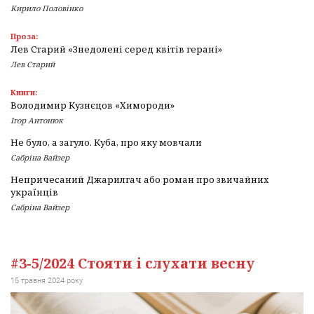
Кирило Половінко
Проза:
Лев Старий «Знедолені серед квітів герані»
Лев Старий
Книги:
Володимир Кузнєцов «Химороди»
Ігор Антонюк
Не було, а загуло. Куба, про яку мовчали
Сабріна Вайзер
Непричесаний Джарилгач або роман про звичайних
українців
Сабріна Вайзер
#3-5/2024 Стояти і слухати весну
15 травня 2024 року