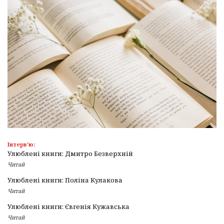
Інтерв'ю:
Улюблені книги: Дмитро Безверхній
Читай
Улюблені книги: Поліна Кулакова
Читай
Улюблені книги: Євгенія Кужавська
Читай