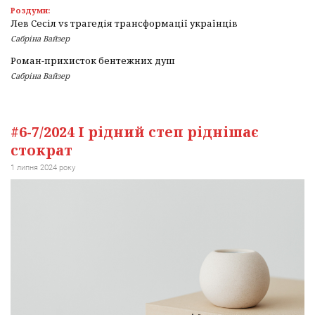
Роздуми:
Лев Сесіл vs трагедія трансформації українців
Сабріна Вайзер
Роман-прихисток бентежних душ
Сабріна Вайзер
#6-7/2024 І рідний степ ріднішає
стократ
1 липня 2024 року