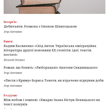
Інтерв'ю:
Дебютанти. Розмова з Оленою Шпигоцькою
Ігор Антонюк
Книги:
Вадим Василенко «Слід Антея. Українська еміграційна
література другої половини ХХ століття: ідеї, тексти,
постаті»
Віталій Огієнко
Роман, що болить: «Люборацькі» Анатоля Свидницького
Ігор Антонюк
«Листи з Криму» Бориса Тенети, як втрачене відлуння доби
Ігор Антонюк
Роздуми:
Між небом і землею: «Хмари» Івана Нечуя-Левицького як
текст пошуків