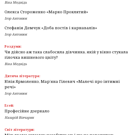
Віка Медвідь
Олекса Стороженко «Марко Проклятий»
Ігор Антонюк
Стефанія Демчук «Доба постів і карнавалів»
Ігор Антонюк
Роздуми:
Чи дійсно аж така слабосила дівчинка, якій у вікно стукала
гілочка вишневого цвіту?
Віка Медвідь
Дитяча література:
Юлія Ярмоленко, Мар’яна Гілевич «Малечі про інтимні
речі»
Ігор Антонюк
Есей:
Професійне дзеркало
Назарій Вівчарик
Світ літератури:
Між двома зимами: незабутньою і ще не пережитою