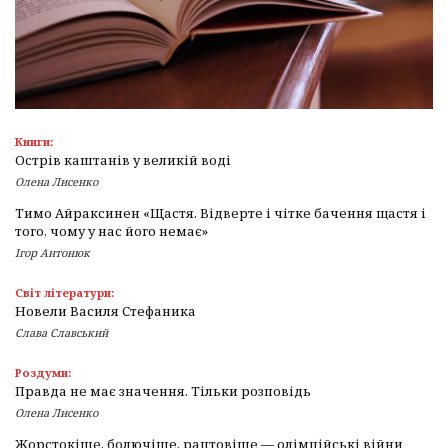
Книги:
Острів каштанів у великій воді
Олена Лисенко
Тимо Айраксинен «Щастя. Відверте і чітке бачення щастя і
того, чому у нас його немає»
Ігор Антонюк
Світ літератури:
Новели Василя Стефаника
Слава Славський
Роздуми:
Правда не має значення. Тільки розповідь
Олена Лисенко
Жорстокіше, болючіше, раптовіше — олімпійські війни