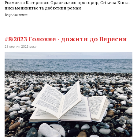
Розмова з Катериною Орловською про горор, Стівена Кінґа,
письменництво та дебютний роман
Ігор Антонюк
#8/2023 Головне - дожити до Вересня
21 серпня 2023 року