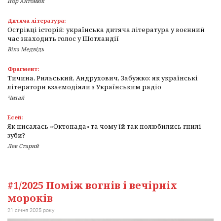
Ігор Антонюк
Дитяча література:
Острівці історій: українська дитяча література у воєнний
час знаходить голос у Шотландії
Віка Медвідь
Фрагмент:
Тичина, Рильський, Андрухович, Забужко: як українські
літератори взаємодіяли з Українським радіо
Читай
Есей:
Як писалась «Октопада» та чому їй так полюбились гнилі
зуби?
Лев Старий
#1/2025 Поміж вогнів і вечірніх
мороків
21 січня 2025 року