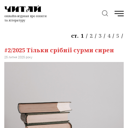
онлайн-журнал про книги
та літературу
ст.
1
/
2
/
3
/
4
/
5
/
#2/2025 Тільки срібнії сурми сирен
25 липня 2025 року