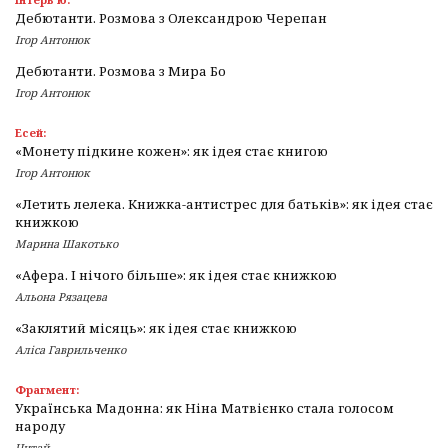
Дебютанти. Розмова з Олександрою Черепан
Ігор Антонюк
Дебютанти. Розмова з Мира Бо
Ігор Антонюк
Есей:
«Монету підкине кожен»: як ідея стає книгою
Ігор Антонюк
«Летить лелека. Книжка-антистрес для батьків»: як ідея стає
книжкою
Марина Шакотько
«Афера. І нічого більше»: як ідея стає книжкою
Альона Рязацева
«Заклятий місяць»: як ідея стає книжкою
Аліса Гаврильченко
Фрагмент:
Українська Мадонна: як Ніна Матвієнко стала голосом
народу
Читай