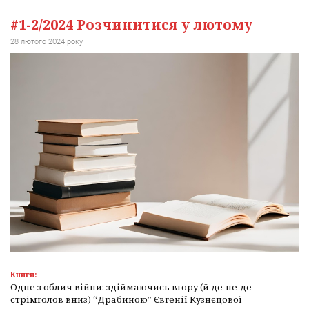
#1-2/2024 Розчинитися у лютому
28 лютого 2024 року
Книги:
Одне з облич війни: здіймаючись вгору (й де-не-де
стрімголов вниз) “Драбиною” Євгенії Кузнєцової