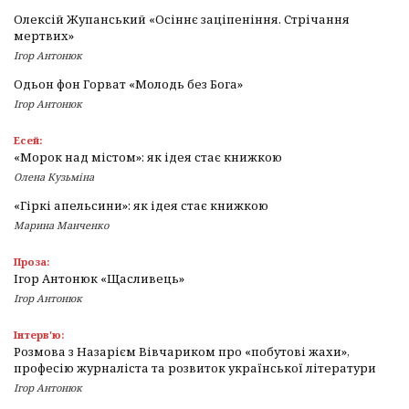
Олексій Жупанський «Осіннє заціпеніння. Стрічання
мертвих»
Ігор Антонюк
Одьон фон Горват «Молодь без Бога»
Ігор Антонюк
Есей:
«Морок над містом»: як ідея стає книжкою
Олена Кузьміна
«Гіркі апельсини»: як ідея стає книжкою
Марина Манченко
Проза:
Ігор Антонюк «Щасливець»
Ігор Антонюк
Інтерв'ю:
Розмова з Назарієм Вівчариком про «побутові жахи»,
професію журналіста та розвиток української літератури
Ігор Антонюк