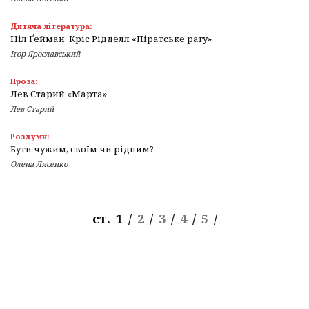
Дитяча література:
Ніл Ґейман, Кріс Рідделл «Піратське рагу»
Ігор Ярославський
Проза:
Лев Старий «Марта»
Лев Старий
Роздуми:
Бути чужим, своїм чи рідним?
Олена Лисенко
ст.
1
/
2
/
3
/
4
/
5
/