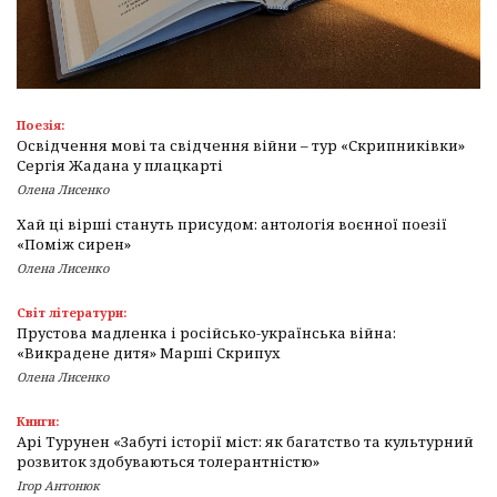
Поезія:
Освідчення мові та свідчення війни – тур «Скрипниківки»
Сергія Жадана у плацкарті
Олена Лисенко
Хай ці вірші стануть присудом: антологія воєнної поезії
«Поміж сирен»
Олена Лисенко
Світ літератури:
Прустова мадленка і російсько-українська війна:
«Викрадене дитя» Марші Скрипух
Олена Лисенко
Книги:
Арі Турунен «Забуті історії міст: як багатство та культурний
розвиток здобуваються толерантністю»
Ігор Антонюк