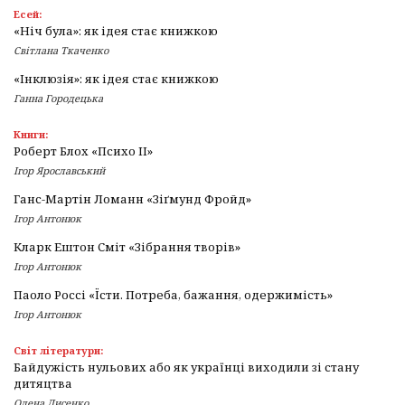
Есей:
«Ніч була»: як ідея стає книжкою
Світлана Ткаченко
«Інклюзія»: як ідея стає книжкою
Ганна Городецька
Книги:
Роберт Блох «Психо ІІ»
Ігор Ярославський
Ганс-Мартін Ломанн «Зіґмунд Фройд»
Ігор Антонюк
Кларк Ештон Сміт «Зібрання творів»
Ігор Антонюк
Паоло Россі «Їсти. Потреба, бажання, одержимість»
Ігор Антонюк
Світ літератури:
Байдужість нульових або як українці виходили зі стану
дитяцтва
Олена Лисенко