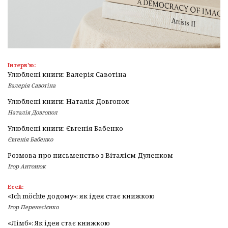
Інтерв'ю:
Улюблені книги: Валерія Савотіна
Валерія Савотіна
Улюблені книги: Наталія Довгопол
Наталія Довгопол
Улюблені книги: Євгенія Бабенко
Євгенія Бабенко
Розмова про письменство з Віталієм Дуленком
Ігор Антонюк
Есей:
«Ich möchte додому»: як ідея стає книжкою
Ігор Перенесієнко
«Лімб»: Як ідея стає книжкою