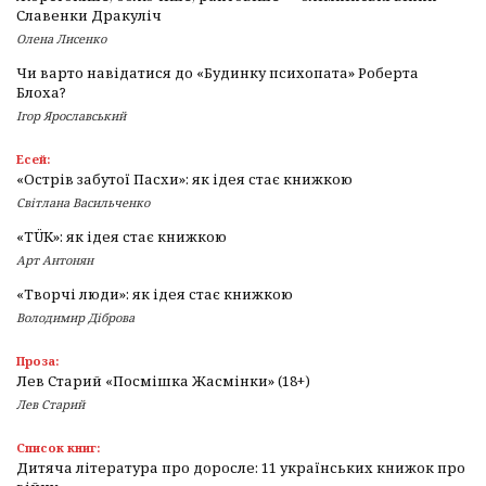
Славенки Дракуліч
Олена Лисенко
Чи варто навідатися до «Будинку психопата» Роберта
Блоха?
Ігор Ярославський
Есей:
«Острів забутої Пасхи»: як ідея стає книжкою
Світлана Васильченко
«TÜK»: як ідея стає книжкою
Арт Антонян
«Творчі люди»: як ідея стає книжкою
Володимир Діброва
Проза:
Лев Старий «Посмішка Жасмінки» (18+)
Лев Старий
Список книг:
Дитяча література про доросле: 11 українських книжок про