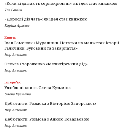
«Коли відлітають серпокрильці»: як ідея стає книжкою
Теа Саніна
«Дорослі дівчата»: як ідея стає книжкою
Каріна Армлос
Книги:
Іван Гоменюк «Мурашник. Нотатки на манжетах історії
Галичини, Буковини та Закарпаття»
Ігор Антонюк
Олекса Стороженко «Межигірський дід»
Ігор Антонюк
Інтерв'ю:
Улюблені книги. Олена Кузьміна
Олена Кузьміна
Дебютанти. Розмова з Вікторією Задорською
Ігор Антонюк
Дебютанти. Розмова з Анною Ковальовою
Ігор Антонюк