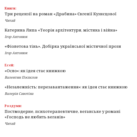
Книги:
Три рецензії на роман «Драбина» Євгенії Кузнєцової
Читай
Катерина Липа «Теорія архітектури, містика і війна»
Ігор Антонюк
«Фіолетова тінь». Добірка української містичної прози
Ігор Антонюк
Есей:
«Осло»: як ідея стає книжкою
Валентин Поспєлов
«Незалежність: перезавантаження»: як ідея стає книжкою
Валерія Савотіна
Роздуми:
Постмодерне, психотерапевтичне, веганське у романі
«Господь не любить веганів»
Читай