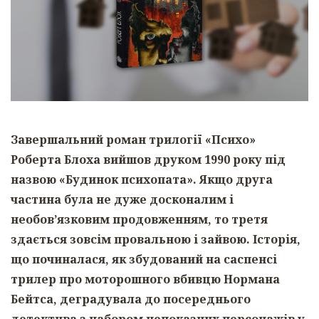
Завершальний роман трилогії «Психо»
Роберта Блоха вийшов друком 1990 року під
назвою «Будинок психопата». Якщо друга
частина була не дуже досконалим і
необов’язковим продовженням, то третя
здається зовсім провальною і зайвою. Історія,
що починалася, як збудований на саспенсі
трилер про моторошного вбивцю Нормана
Бейтса, деградувала до посереднього
детектива з набором непоказних персонажів у