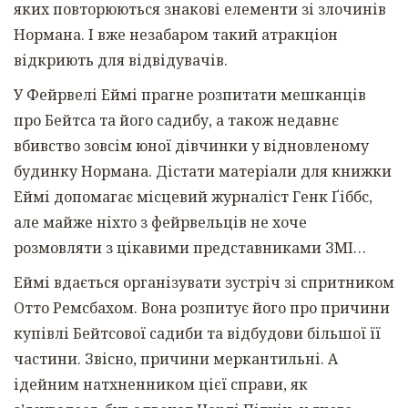
яких повторюються знакові елементи зі злочинів
Нормана. І вже незабаром такий атракціон
відкриють для відвідувачів.
У Фейрвелі Еймі прагне розпитати мешканців
про Бейтса та його садибу, а також недавнє
вбивство зовсім юної дівчинки у відновленому
будинку Нормана. Дістати матеріали для книжки
Еймі допомагає місцевий журналіст Генк Ґіббс,
але майже ніхто з фейрвельців не хоче
розмовляти з цікавими представниками ЗМІ…
Еймі вдається організувати зустріч зі спритником
Отто Ремсбахом. Вона розпитує його про причини
купівлі Бейтсової садиби та відбудови більшої її
частини. Звісно, причини меркантильні. А
ідейним натхненником цієї справи, як