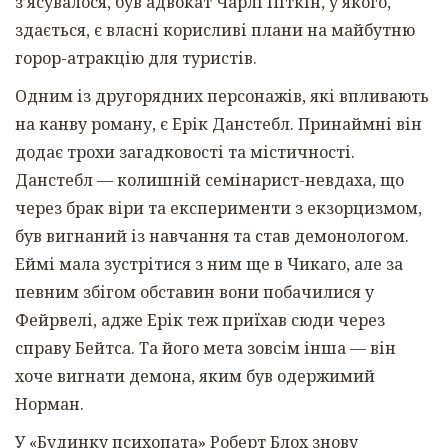
з’ясувалося, був адвокат Чарлі Піткін, у якого,
здається, є власні корисливі плани на майбутню
горор-атракцію для туристів.
Одним із другорядних персонажів, які впливають
на канву роману, є Ерік Данстебл. Принаймні він
додає трохи загадковості та містичності.
Данстебл — колишній семінарист-невдаха, що
через брак віри та експерименти з екзорцизмом,
був вигнаний із навчання та став демонологом.
Еймі мала зустрітися з ним ще в Чикаго, але за
певним збігом обставин вони побачилися у
Фейрвелі, адже Ерік теж приїхав сюди через
справу Бейтса. Та його мета зовсім інша — він
хоче вигнати демона, яким був одержимий
Норман.
У «Будинку психопата» Роберт Блох знову