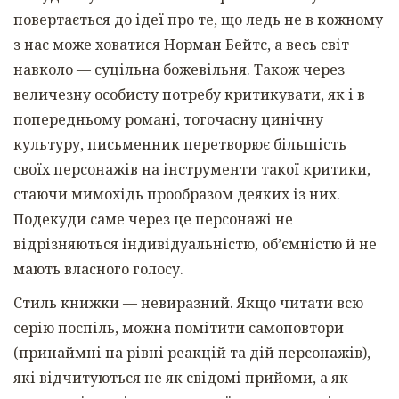
повертається до ідеї про те, що ледь не в кожному
з нас може ховатися Норман Бейтс, а весь світ
навколо — суцільна божевільня. Також через
величезну особисту потребу критикувати, як і в
попередньому романі, тогочасну цинічну
культуру, письменник перетворює більшість
своїх персонажів на інструменти такої критики,
стаючи мимохідь прообразом деяких із них.
Подекуди саме через це персонажі не
відрізняються індивідуальністю, об’ємністю й не
мають власного голосу.
Стиль книжки — невиразний. Якщо читати всю
серію поспіль, можна помітити самоповтори
(принаймні на рівні реакцій та дій персонажів),
які відчитуються не як свідомі прийоми, а як