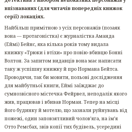
впізнаваних (для читачів попередніх книжок
серії) локаціях.
Найбільш примітною з усіх персонажів (позаяк
вона — протагоністка) є журналістка Аманда
(Еймі) Бейнс, яка кілька років тому видала
книжку «Трюки і втіхи» про повію-вбивцю Бонні
Волтон. За запитом видавців вона має написати
таку ж успішну книжку й про Нормана Бейтса.
Проводячи, так би мовити, польові дослідження
для майбутньої книги, Еймі заїжджає до
сумнозвісного містечка Фейрвел, неподалік якого
жив, працював і вбивав Норман. Тепер на місці
його будинку й мотелю, що зазнали руйнувань від
пожежі, один заповзятливий чолов’яга, на ім’я
Отто Ремсбах, звів копії тих будівель, усередині