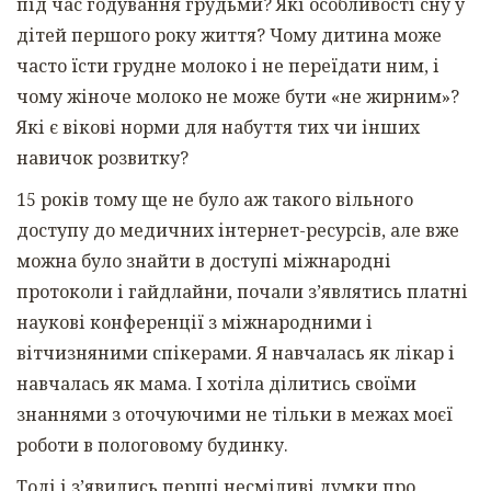
під час годування грудьми? Які особливості сну у
дітей першого року життя? Чому дитина може
часто їсти грудне молоко і не переїдати ним, і
чому жіноче молоко не може бути «не жирним»?
Які є вікові норми для набуття тих чи інших
навичок розвитку?
15 років тому ще не було аж такого вільного
доступу до медичних інтернет-ресурсів, але вже
можна було знайти в доступі міжнародні
протоколи і гайдлайни, почали з’являтись платні
наукові конференції з міжнародними і
вітчизняними спікерами. Я навчалась як лікар і
навчалась як мама. І хотіла ділитись своїми
знаннями з оточуючими не тільки в межах моєї
роботи в пологовому будинку.
Тоді і з’явились перші несміливі думки про