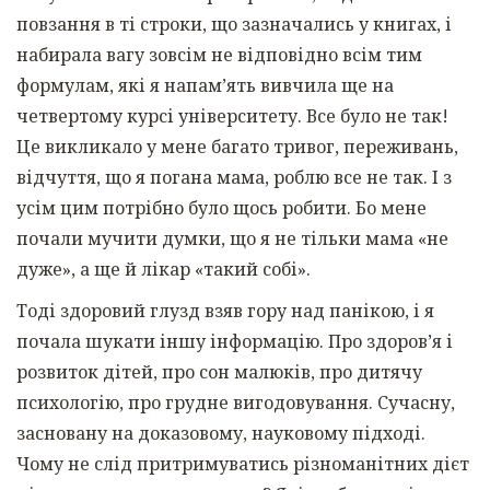
повзання в ті строки, що зазначались у книгах, і
набирала вагу зовсім не відповідно всім тим
формулам, які я напам’ять вивчила ще на
четвертому курсі університету. Все було не так!
Це викликало у мене багато тривог, переживань,
відчуття, що я погана мама, роблю все не так. І з
усім цим потрібно було щось робити. Бо мене
почали мучити думки, що я не тільки мама «не
дуже», а ще й лікар «такий собі».
Тоді здоровий глузд взяв гору над панікою, і я
почала шукати іншу інформацію. Про здоров’я і
розвиток дітей, про сон малюків, про дитячу
психологію, про грудне вигодовування. Сучасну,
засновану на доказовому, науковому підході.
Чому не слід притримуватись різноманітних дієт