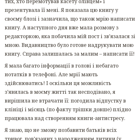
тих, хто перемотував касету олівцем» і
презентувала її мені. Я показала цю книгу у
своєму блозі і зазначила, що також мрію написати
книгу. А наступного дня вже мала розмову з
редакторкою, яка побачила мій пост і зв’язалася зі
мною. Видавництво було готове надрукувати мою
книгу. Справа залишалась за малим – написати її!
Я мала багато інформації в голові і небагато
нотатків в телефоні. Але мрії мають
здійснюватись! І оскільки ця можливість
з’явилась в моєму житті так несподівано, я
вирішила не втрачати її: погодила відпустку в
клініці і місяць (по факту трішки довше) плідно
працювала над створенням книги-антистресу.
Я знаю, що не зможу позбавити батьків всіх
тривог, пов’язаних з народженням дитини (у