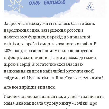
За цей час в моєму житті сталось багато змін:
народження сина, завершення роботи в
пологовому будинку, перехід до приватної
клініки, хвороба і смерть коханого чоловіка. В
2020 році, в розпал пандемії коронавірусної
інфекції, залишившись сама з двома дітьми і
дірою в серці, я остаточно сховала ідею
написання книги в найглибші куточки своєї
свідомості. Ну а потім – війна. Яка вже тут книга?!
Але все вирішив випадок.
У мене є маленька пацієнтка, а у неї – талановита
мама, яка написала чудову книгу «Толіки. Про