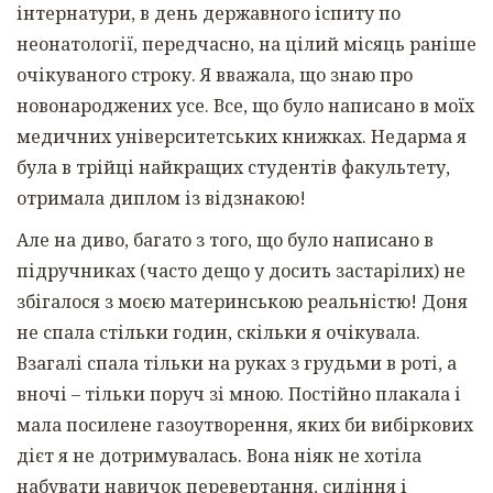
інтернатури, в день державного іспиту по
неонатології, передчасно, на цілий місяць раніше
очікуваного строку. Я вважала, що знаю про
новонароджених усе. Все, що було написано в моїх
медичних університетських книжках. Недарма я
була в трійці найкращих студентів факультету,
отримала диплом із відзнакою!
Але на диво, багато з того, що було написано в
підручниках (часто дещо у досить застарілих) не
збігалося з моєю материнською реальністю! Доня
не спала стільки годин, скільки я очікувала.
Взагалі спала тільки на руках з грудьми в роті, а
вночі – тільки поруч зі мною. Постійно плакала і
мала посилене газоутворення, яких би вибіркових
дієт я не дотримувалась. Вона ніяк не хотіла
набувати навичок перевертання, сидіння і