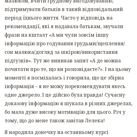
малюком, вчити грудному вигодовуванню,
підтримувати батьків в такий відповідальний
період їхнього життя. Часто у відповідь на
рекомендації, які я надавала батькам, звучали
фрази на кшталт «А ми чули зовсім іншу
інформацію про годування грудьми/щеплення/
сон малюка/догляд за шкірою/використання
підгузків». Тут же виникав запит «А де можна
почитати про те, що ви розповідаєте?». І на цьому
моменті я посміхалась і говорила, що це збірна
інформація – я не можу порекомендувати якесь
одне джерело. І це дійсно була правда! Сучасну
доказову інформацію я шукала в різних джерелах,
бо мала дуже високу мотивацію для цього. Річ у
тому, що до мене також завітав Лелека!
Я народила донечку на останньому курсі