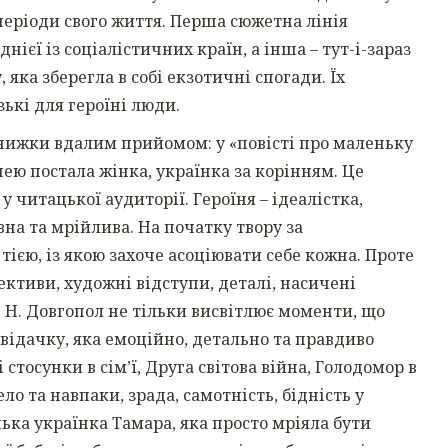
періоди свого життя. Перша сюжетна лінія
днієї із соціалістичних країн, а інша – тут-і-зараз
 яка зберегла в собі екзотичні спогади. Їх
зькі для героїні люди.
книжки вдалим прийомом: у «повісті про маленьку
ею постала жінка, українка за корінням. Це
 читацької аудиторії. Героїня – ідеалістка,
вна та мрійлива. На початку твору за
ією, із якою захоче асоціювати себе кожна. Проте
ктиви, художні відступи, деталі, насичені
я. Н. Довгопол не тільки висвітлює моменти, що
відачку, яка емоційно, детально та правдиво
тосунки в сім’ї, Друга світова війна, Голодомор в
ело та навпаки, зрада, самотність, бідність у
ька українка Тамара, яка просто мріяла бути