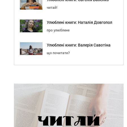
читай!
Улюблені книги: Наталія Довгопол
про улюблене
Улюблені книги: Валерія Савотіна
що почитати?