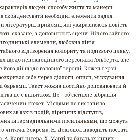
 характерів людей, способу життя та манери
ла сконденсувати необхідні елементи задля
и літературні прийоми, які увиразнюють повість
ують сказане, а доповнюють сцени. Нічого зайвого:
пригодницькі елементи, любовна лінія
абного відтворення колориту та подієвого плану.
ня щодо неповноцінного персонажа Альберта, але
 його дії щодо головної героїні. Кожен герой
розкриває себе через діалоги, описи, міркування
и барвами. Текст можна постійно доповнювати й
тва не є винятком. Це – об’єктивне зібрання
 насичений сюжет. Місцями не вистачило
их зв’язків подій, ліричних відступів,
ичена інтермедіальними посиланнями, що можуть
го читача. Зокрема, Н. Довгопол наводить постаті
а, А. Карп’єнтера, Х. Марті та багатьох інших.