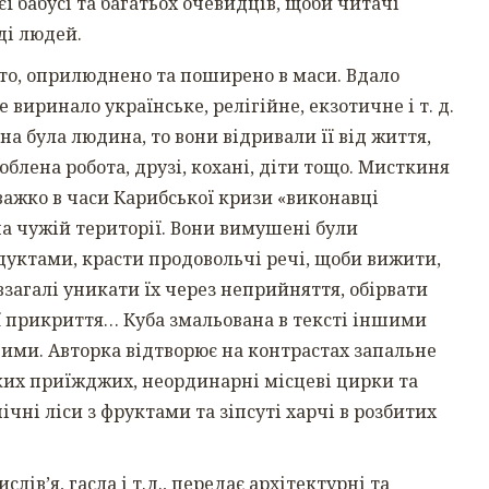
ї бабусі та багатьох очевидців, щоби читачі
ді людей.
то, оприлюднено та поширено в маси. Вдало
виринало українське, релігійне, екзотичне і т. д.
а була людина, то вони відривали її від життя,
юблена робота, друзі, кохані, діти тощо. Мисткиня
ажко в часи Карибської кризи «виконавці
на чужій території. Вони вимушені були
дуктами, красти продовольчі речі, щоби вижити,
взагалі уникати їх через неприйняття, обірвати
ї прикриття… Куба змальована в тексті іншими
вими. Авторка відтворює на контрастах запальне
ких приїжджих, неординарні місцеві цирки та
ічні ліси з фруктами та зіпсуті харчі в розбитих
слів’я, гасла і т.д., передає архітектурні та