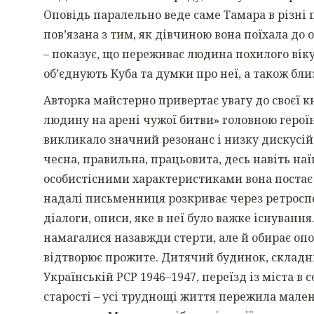
Оповідь паралельно веде саме Тамара в різні 
пов’язана з тим, як дівчиною вона поїхала до о
– показує, що переживає людина похилого віку,
об’єднують Куба та думки про неї, а також бли
Авторка майстерно привертає увагу до своєї 
людину на арені чужої битви» головною героїн
викликало значний резонанс і низку дискусій у
чесна, правильна, працьовита, десь навіть наї
особистісними характеристиками вона постає т
надалі письменниця розкриває через ретроспе
діалоги, описи, яке в неї було важке існуванн
намагалися назавжди стерти, але й обирає опо
відтворює прожите. Дитячий будинок, складні с
Українській РСР 1946–1947, переїзд із міста в с
старості – усі труднощі життя пережила мален