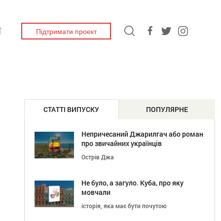
Підтримати проект
Ї
СТАТТІ ВИПУСКУ
ПОПУЛЯРНЕ
Непричесаний Джарилгач або роман
про звичайних українців
Острів Джа
Не було, а загуло. Куба, про яку
мовчали
історія, яка має бути почутою