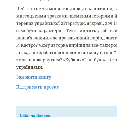
Цей твір не тільки дає відповіді на питання, 
мистецькими зразками, щемкими історіями й
теренах української літератури, яскраві, хоч і 
самобутні характери… Текст містить у собі гл
ненав’язливий, але про важливий період житт
Р. Кастро? Чому авторка вирішила все-таки р
лісах, а не зробити відповідно до ходу історії
змогли повернутися? «Куба-якої-не-було» – іс
українцями.
Замовити книгу
Підтримати проект
Сабріна Вайзер