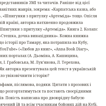
редставників ЗМІ та читачів. Раніше від цієї
анітних жанрів, зокрема: «Карпатська казка, або
є», «Шпигунки з притулку «Артеміда» тощо. Опісля
ній країні, авторка натхненно продовжила
«Шпигунки з притулку «Артеміда». Книга 2. Колапс
, «Стешка, дочка винахідника». Кожна книжка
о історії про Тамару, яка потрапила на Кубу,
ouTube» («Любов до книг», «Anna Book Diary»,
рних порталах (А. Дьоміна, А. Кашицина,
, І. Грабовська, М. Лук’янова, Л. Терехова,
 Як авторка презентувала цей текст в українській
ло увіковічнити історію?
афами, післямова, подяки. Цитати з прозових і
 що розгортатимуться та постають своєрідними
. Повість написана про двоюрідну бабусю
вячений їй та всім учасникам бойових дій на Кубі.