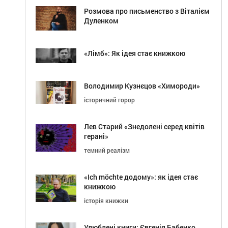
Розмова про письменство з Віталієм
Дуленком
«Лімб»: Як ідея стає книжкою
Володимир Кузнєцов «Химороди»
історичний горор
Лев Старий «Знедолені серед квітів
герані»
темний реалізм
«Ich möchte додому»: як ідея стає
книжкою
історія книжки
Улюблені книги: Євгенія Бабенко