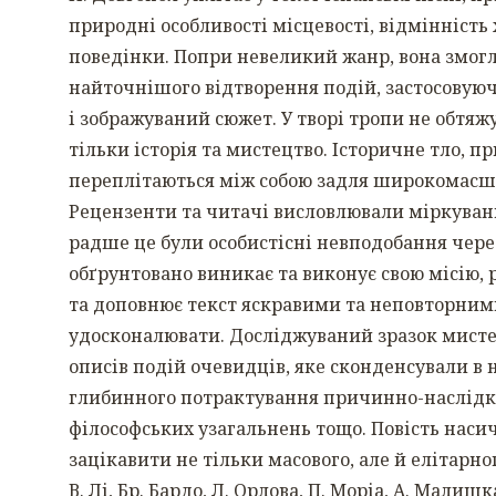
природні особливості місцевості, відмінність
поведінки. Попри невеликий жанр, вона змог
найточнішого відтворення подій, застосовуюч
і зображуваний сюжет. У творі тропи не обтяж
тільки історія та мистецтво. Історичне тло, 
переплітаються між собою задля широкомасшт
Рецензенти та читачі висловлювали міркуван
радше це були особистісні невподобання через
обґрунтовано виникає та виконує свою місію, 
та доповнює текст яскравими та неповторним
удосконалювати. Досліджуваний зразок мистец
описів подій очевидців, яке сконденсували в
глибинного потрактування причинно-наслідков
філософських узагальнень тощо. Повість нас
зацікавити не тільки масового, але й елітарно
В. Лі, Бр. Бардо, Л. Орлова, П. Моріа, А. Малишк