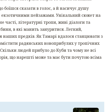
що боїшся сказати в голос, а й насичує душу
 екзотичними пейзажами. Унікальний сюжет на
не часті, літературні тропи, живі діалоги та
ибини, в які манить зануритися. Легкий,
я наших предків. Як Тамарі вдалося станцювати з
озмістити радянських новоприбулих у тропічних
? Скільки людей прибуло до Куби та чому не всі
торія, що нарешті може та має бути почутою всіма