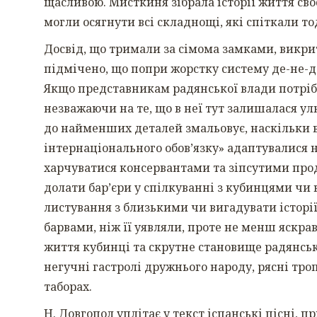
щасливою. Мисткиня зібрала історії життя своє
могли осягнути всі складнощі, які спіткали то
Досвід, що тримали за сімома замками, викри
підмічено, що попри жорстку систему де-не-де 
Якщо представникам радянської влади потрібн
незважаючи на те, що в неї тут залишалася ул
до найменших деталей змальовує, наскільки в
інтернаціонального обов’язку» адаптувалися 
харчуватися консервантами та зіпсутими про
долати бар’єри у спілкуванні з кубинцями чи 
листування з близькими чи вигадувати історі
барвами, ніж її уявляли, проте не менш яскра
життя кубинці та скрутне становище радянсь
негучні гастролі дружнього народу, рясні троп
таборах.
Н. Довгопол уплітає у текст іспанські пісні, при