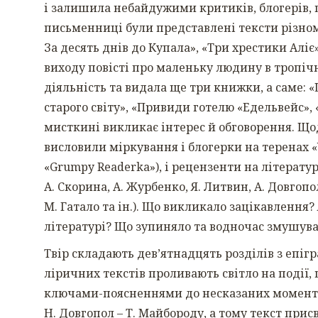
і залишила небайдужими критиків, блогерів, п
письменниці були представлені тексти різном
За десять днів до Купала», «Три хрестики Алі
виходу повісті про маленьку людину в тропіч
діяльність та видала ще три книжки, а саме: 
старого світу», «Привиди готелю «Едельвейс»
мисткині викликає інтерес й обговорення. Щод
висловили міркування і блогерки на теренах «Y
«Grumpy Readerka»), і рецензенти на літерату
А. Скорина, А. Журбенко, Я. Литвин, А. Довгопол
М. Гатало та ін.). Що викликало зацікавлення?
літературі? Що зупиняло та водночас змушува
Твір складають дев’ятнадцять розділів з епігр
ліричних текстів проливають світло на події,
ключами-поясненнями до несказаних моментів
Н. Довгопол – Т. Майбороду, а тому текст прис