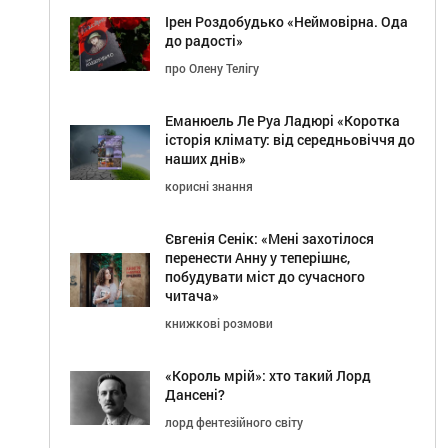
Ірен Роздобудько «Неймовірна. Ода
до радості»
про Олену Телігу
Еманюель Ле Руа Ладюрі «Коротка
історія клімату: від середньовіччя до
наших днів»
корисні знання
Євгенія Сенік: «Мені захотілося
перенести Анну у теперішнє,
побудувати міст до сучасного
читача»
книжкові розмови
«Король мрій»: хто такий Лорд
Дансені?
лорд фентезійного світу