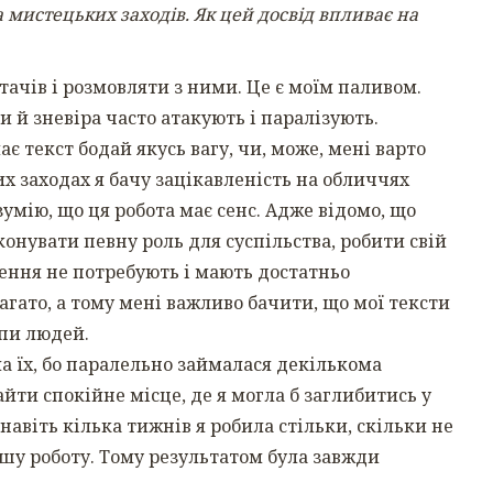
а мистецьких заходів. Як цей досвід впливає на
ачів і розмовляти з ними. Це є моїм паливом.
 й зневіра часто атакують і паралізують.
ає текст бодай якусь вагу, чи, може, мені варто
х заходах я бачу зацікавленість на обличчях
озумію, що ця робота має сенс. Адже відомо, що
онувати певну роль для суспільства, робити свій
ження не потребують і мають достатньо
багато, а тому мені важливо бачити, що мої тексти
упи людей.
а їх, бо паралельно займалася декількома
йти спокійне місце, де я могла б заглибитись у
 навіть кілька тижнів я робила стільки, скільки не
ншу роботу. Тому результатом була завжди