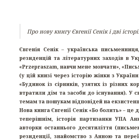
Про нову книгу Євгенії Сенік і дві істор
Євгенія Сенік – українська письменниц
резиденцій та літературних заходів в Ук
«Przepraszam, навчи мене мовчати», «Письм
(у цій книзі через історію жінки з Україн
«Будинок із сірників, узятих із різних к
втратили дім та засоби до існування). У 
темам та пошукам відповідей на екзистенц
Нова книга Євгенії Сенік «Бо болить» – ц
теперішнім, історія партизанки УПА А
авторки останнього десятиліття (письме
резиденції, знайомство з Анною та переї