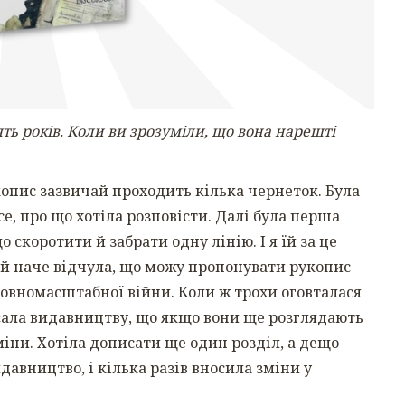
ь років. Коли ви зрозуміли, що вона нарешті
опис зазвичай проходить кілька чернеток. Була
се, про що хотіла розповісти. Далі була перша
скоротити й забрати одну лінію. І я їй за це
 й наче відчула, що можу пропонувати рукопис
повномасштабної війни. Коли ж трохи оговталася
исала видавництву, що якщо вони ще розглядають
міни. Хотіла дописати ще один розділ, а дещо
давництво, і кілька разів вносила зміни у