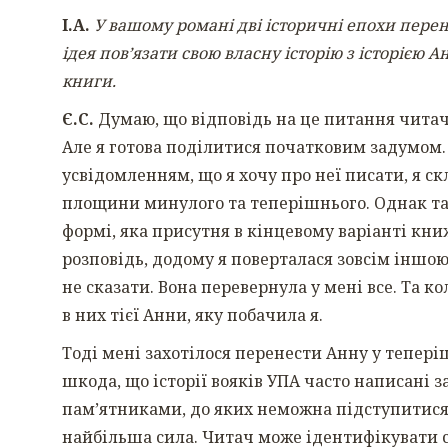
І.А.
У вашому романі дві історичні епохи пере
ідея пов’язати свою власну історію з історією 
книги.
Є.С.
Думаю, що відповідь на це питання читач м
Але я готова поділитися початковим задумом.
усвідомленням, що я хочу про неї писати, я ск
площини минулого та теперішнього. Однак там 
формі, яка присутня в кінцевому варіанті книж
розповідь, додому я поверталася зовсім іншою
не сказати. Вона перевернула у мені все. Та к
в них тієї Анни, яку побачила я.
Тоді мені захотілося перенести Анну у тепері
шкода, що історії вояків УПА часто написані 
пам’ятниками, до яких неможна підступитися. 
найбільша сила. Читач може ідентифікувати се