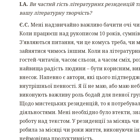
І.А.
Ви частий гість літературних резиденцій т
вашу літературну творчість?
Є.С.
Мені надзвичайно важливо бачити очі чит
Коли працюєш над рукописом 10 років, сумніви
З’являються питання, чи це комусь треба, чи м
зайнятися чимось іншим. Коли на літературни
гостей-читачів, часом сльози, а часом сміх, р
найвища радість людини – бути корисним, вик
внесок. Напевно є автори, які цього підтверд
внутрішньої певності. Я її не маю, або маю не
виконують важливу роль бодай для певної гр
Щодо мистецьких резиденцій, то я потребувал
діяльностями. Мені необхідно було втекти, зна
роботу над текстом. У резиденції за місяць чи
робила за місяці чи роки життя, виконуючи і
неймовірна продуктивність.