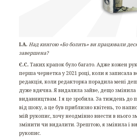
І.А.
Над книгою «Бо болить» ви працювали десят
завершена?
Є.С.
Таких крапок було багато. Адже кожен рук
перша чернетка у 2021 році, коли я записала в
редакція, коли редакторка порадила мені дещо 
дуже вдячна. Я видалила зайве, дещо змінила
видавництвам. І я це зробила. За тиждень до 
від шоку, а це був приблизно квітень, то нап
мій рукопис, хочу неодмінно внести в нього з
змінити чи видалити. Зрештою, я змінила і ви
рукопис.