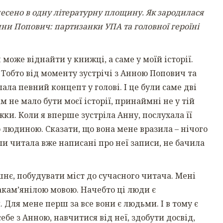
несено в одну літературну площину. Як зародилася
Анни Попович: партизанки УПА та головної героїні
оже віднайти у книжці, а саме у моїй історії.
 Тобто від моменту зустрічі з Анною Попович та
лала певний концепт у голові. І це були саме дві
не мало бути моєї історії, принаймні не у тій
ки. Коли я вперше зустріла Анну, послухала її
 людиною. Сказати, що вона мене вразила – нічого
оли читала вже написані про неї записи, не бачила
шнє, побудувати міст до сучасного читача. Мені
закам’янілою мовою. Начебто ці люди є
Для мене перш за все вони є людьми. І в тому є
бе з Анною, навчитися від неї, здобути досвід,