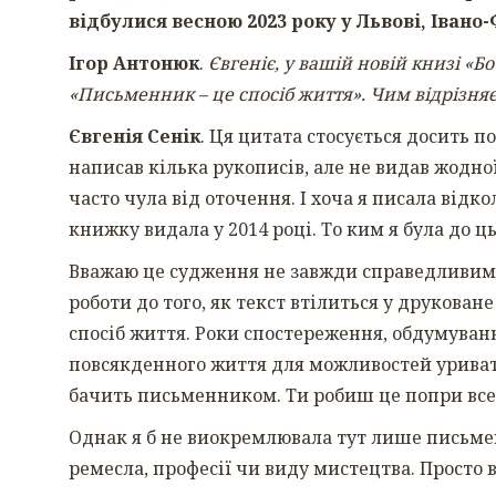
відбулися весною 2023 року у Львові, Івано
Ігор Антонюк
.
Євгеніє, у вашій новій книзі «
«Письменник – це спосіб життя». Чим відрізняє
Євгенія Сенік
. Ця цитата стосується досить 
написав кілька рукописів, але не видав жодн
часто чула від оточення. І хоча я писала від
книжку видала у 2014 році. То ким я була до ц
Вважаю це судження не завжди справедливим, 
роботи до того, як текст втілиться у друкован
спосіб життя. Роки спостереження, обдумуванн
повсякденного життя для можливостей уривати
бачить письменником. Ти робиш це попри все.
Однак я б не виокремлювала тут лише письмен
ремесла, професії чи виду мистецтва. Просто 