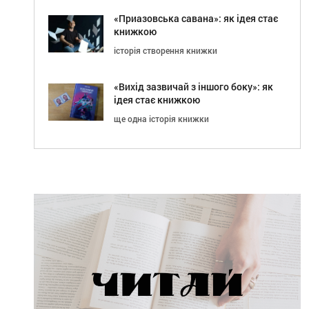
«Приазовська савана»: як ідея стає
книжкою
історія створення книжки
«Вихід зазвичай з іншого боку»: як
ідея стає книжкою
ще одна історія книжки