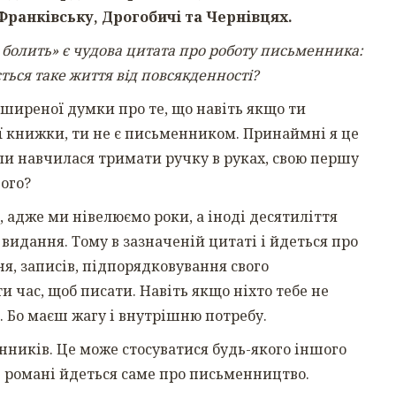
-Франківську, Дрогобичі та Чернівцях.
Бо болить» є чудова цитата про роботу письменника:
ться таке життя від повсякденності?
поширеної думки про те, що навіть якщо ти
ої книжки, ти не є письменником. Принаймні я це
коли навчилася тримати ручку в руках, свою першу
ього?
адже ми нівелюємо роки, а іноді десятиліття
е видання. Тому в зазначеній цитаті і йдеться про
я, записів, підпорядковування свого
 час, щоб писати. Навіть якщо ніхто тебе не
 Бо маєш жагу і внутрішню потребу.
ників. Це може стосуватися будь-якого іншого
в романі йдеться саме про письменництво.