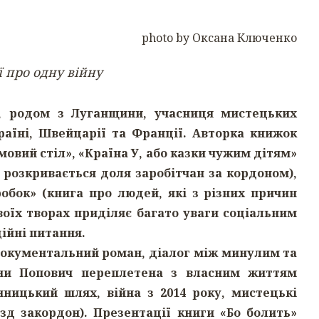
photo by Оксана Ключенко
ії про одну війну
я, родом з Луганщини, учасниця мистецьких
раїні, Швейцарії та Франції. Авторка книжок
овий стіл», «Країна У, або казки чужим дітям»
и розкривається доля заробітчан за кордоном),
оробок» (книга про людей, які з різних причин
своїх творах приділяє багато уваги соціальним
ійні питання.
е документальний роман, діалог між минулим та
нни Попович переплетена з власним життям
нницький шлях, війна з 2014 року, мистецькі
зд закордон). Презентації книги «Бо болить»