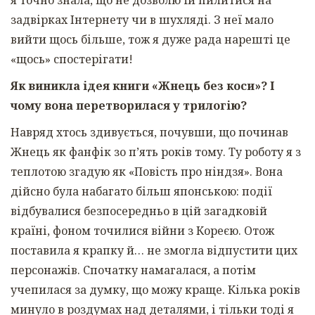
задвірках Інтернету чи в шухляді. З неї мало
вийти щось більше, тож я дуже рада нарешті це
«щось» спостерігати!
Як виникла ідея книги «Жнець без коси»? І
чому вона перетворилася у трилогію?
Навряд хтось здивується, почувши, що починав
Жнець як фанфік зо п’ять років тому. Ту роботу я з
теплотою згадую як «Повість про ніндзя». Вона
дійсно була набагато більш японською: події
відбувалися безпосередньо в цій загадковій
країні, фоном точилися війни з Кореєю. Отож
поставила я крапку й… не змогла відпустити цих
персонажів. Спочатку намагалася, а потім
учепилася за думку, що можу краще. Кілька років
минуло в роздумах над деталями, і тільки тоді я