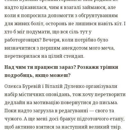
надто цікавилася, чим я взагалі займаюся, але
коли я попросила допомогти з обґрунтуванням
для живих боліт, осторонь не лишився навіть кіт. І
хто б міг подумати, що вся сіль тут у
работорговцях? Вечеря, коли потрібно було
визначитися з першим анекдотом мого меча,
перетворилася на цілий стендап.
Над чим ти працюєш зараз? Розкажи трішки
подробиць, якщо можеш?
Олекса Буревій і Віталій Дуленко організували
набір містичних оповідань, тож хочу перетворити
дедлайн на мотивацію повернутися до письма.
Поки надто загрузла в редагуванні — свого та
чужого. А ще мені досі бракує підготовчого етапу,
щоб активно взятися за наступний великий твір.