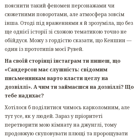
пояснити такий феномен персонажами чи
сюжетними поворотами, але атмосфера зовсім
інша. Отоді під враженнями я й зрозуміла, що без
ще однієї історії зі схожою тематикою точно не
обійдуся. Можу з гордістю сказати, що Кеншин —
один із прототипів моєї Рувей.
На своїй сторінці інстаграм ти пишеш, що
«Сандерсон має слушність: свідомим
письменникам варто класти цеглу на
дозвіллі». А чим ти займаєшся на дозвіллі? Що
тебе надихає?
Хотілося б поділитися чимось карколомним, але
тут усе, як у людей. Зараз у пріоритеті
перетворити мою кімнату на джунглі, тому
продовжую скуповувати плющі та пророщувати