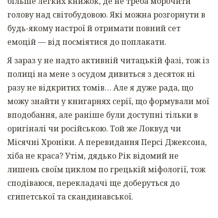
більше легких книжок, де не треба морочити
голову над світобудовою. Які можна розгорнути в
будь-якому настрої й отримати повний сет
емоцій — від посміятися до поплакати.
Я зараз у не надто активній читацькій фазі, тож із
полиці на мене з осудом дивиться з десяток ні
разу не відкритих томів… Але я дуже рада, що
можу знайти у книгарнях серії, що формували мої
вподобання, але раніше були доступні тільки в
оригіналі чи російською. Той же Локвуд чи
Місячні Хроніки. А перевидання Персі Джексона,
хіба не краса? Утім, дядько Рік відомий не
лишень своїм циклом по грецькій міфології, тож
сподіваюся, перекладачі ще доберуться до
єгипетської та скандинавської.