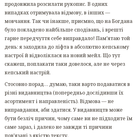
продовжила розсилати рукопис. В одних
випадках отримувала відмову, в інших —
мовчання. Так чи інакше, приємно, що на Богдана
було покладено найбільше сподівань, і врешті
гарне передчуття себе виправдало! Пам’ятаю той
день: я заходила до ліфта в абсолютно кепському
настрої й відволіклася на новий мейл. Що тут
скажеш, поплакати таки довелося, але не через
кепський настрій.
Стосовно порад… думаю, таки варто подаватися в
різні видавництва (попередньо дослідивши їх
асортимент і направленість). Відмова — не
виправдання, аби здатися. У видавництв може
бути безліч причин, чому саме ви не підходите їм
саме зараз, і далеко не завжди ті причини
пов’язані з якістю тексту.