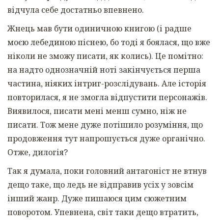
відчула себе достатньо впевнено.
Жнець мав бути одиничною книгою (і радше
моєю лебединою піснею, бо тоді я боялася, що вже
ніколи не зможу писати, як колись). Це помітно:
на надто однозначній ноті закінчується перша
частина, ніяких інтриг-розслідувань. Але історія
повторилася, я не змогла відпустити персонажів.
Виявилося, писати мені менш сумно, ніж не
писати. Тож мене дуже потішило розуміння, що
продовження тут напрошується дуже органічно.
Отже, дилогія?
Так я думала, поки головний антагоніст не втнув
дещо таке, що ледь не відправив усіх у зовсім
інший жанр. Дуже пишаюся цим сюжетним
поворотом. Упевнена, світ таки дещо втратить,