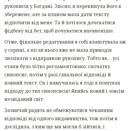
рукописів у Богдані. Звісно, я перекинула його в
збережене, але за планом мала дати тексту
відпочити від мене. Та й хотілося дочекатися
фідбеку від бет, щоб почуватися впевненіше.
Отже, фінальне редагування я собі влаштувала аж
у серпні, а після нього вже не мала приводів
зволікати з відправкою рукопису. Тобто як… усі
етапи було чітко регламентовано: спочатку
синопсис, потім у разі схвальної відповіді й
повний текст. Ох і намучилась я тоді в пошуках
підходу до тих синопсисів! Якийсь новий і зовсім
незвіданий світ.
Зазвичай радять не обмежуватися чеканням
відповіді від одного видавництва, тож потім я
дослідила, з ким ще ми могли б зійтися, і