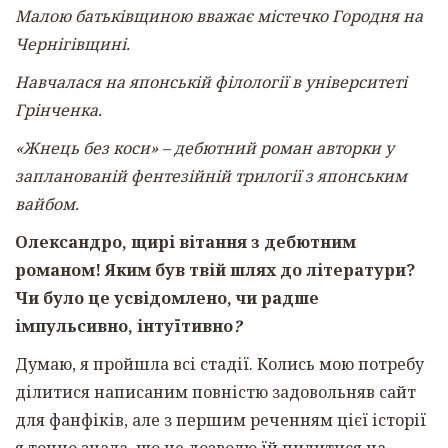
Малою батьківщиною вважає містечко Городня на
Чернігівщині.
Навчалася на японській філології в університеті
Грінченка.
«Жнець без коси» – дебютний роман авторки у
запланованій фентезійній трилогії з японським
вайбом.
Олександро, щирі вітання з дебютним
романом! Яким був твій шлях до літератури?
Чи було це усвідомлено, чи радше
імпульсивно, інтуїтивно
?
Думаю, я пройшла всі стадії. Колись мою потребу
ділитися написаним повністю задовольняв сайт
для фанфіків, але з першим реченням цієї історії
я точно знала, що не дозволю їй пилитися на