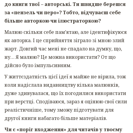
до книги твої – авторські. Ти швидше берешся
за «пензель чи перо»? Тобто, відчуваєш себе
більше авторкою чи ілюстраторкою?
Малюю скільки себе пам’ятаю, але ідентифікуюся
як авторка. І це сприйняття зіграло зі мною злий
жарт. Довгий час мені не спадало на думку, що,
ну… Я малюю? Це можна використати? От що
дійсно було імпульсивним.
У життєздатність цієї ідеї я майже не вірила, тож
коли надіслала видавництву кілька малюнків,
дуже здивувалася, що їх погодилися використати
при верстці. Сподіваюся, зараз я оцінюю свої сили
реалістичніше, тому зможу підготувати для
другої книги набагато більше матеріалів.
Чи є «поріг входження» для читачів у твоєму