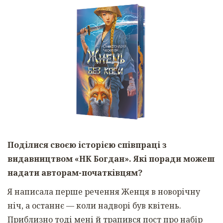
Поділися своєю історією співпраці з
видавництвом «НК Богдан». Які поради можеш
надати авторам-початківцям?
Я написала перше речення Женця в новорічну
ніч, а останнє — коли надворі був квітень.
Приблизно тоді мені й трапився пост про набір