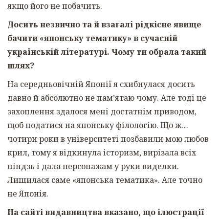
якщо його не побачить.
Досить незвично та й взагалі рідкісне явище
бачити «японську тематику» в сучасній
українській літературі. Чому ти обрала такий
шлях?
На середньовічній Японії я схибнулася досить
давно й абсолютно не пам’ятаю чому. Але тоді це
захоплення здалося мені достатнім приводом,
щоб податися на японську філологію. Що ж…
чотири роки в університеті позбавили мою любов
крил, тому я відкинула історизм, вирізала всіх
ніндзь і дала персонажам у руки виделки.
Лишилася саме «японська тематика». Але точно
не Японія.
На сайті видавництва вказано, що ілюстрації