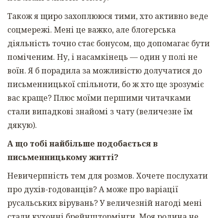
Також я щиро захоплююся тими, хто активно веде
соцмережі. Мені це важко, але блогерська
діяльність точно стає бонусом, що допомагає бути
поміченим. Ну, і насамкінець — один у полі не
воїн. Я б порадила за можливістю долучатися до
письменницької спільноти, бо ж хто ще зрозуміє
вас краще? Плюс моїми першими читачками
стали випадкові знайомі з чату (величезне їм
дякую).
А що тобі найбільше подобається в
письменницькому житті?
Невичерпність тем для розмов. Хочете послухати
про духів-годованців? А може про варіації
русальських вірувань? У величезній нагоді мені
стали кухонні брейнштормінги. Моя родина не