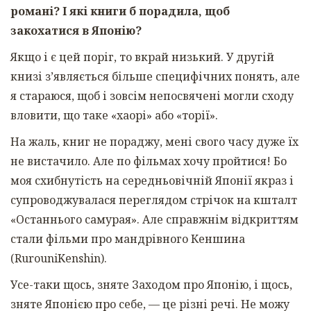
романі? І які книги б порадила, щоб
закохатися в Японію?
Якщо і є цей поріг, то вкрай низький. У другій
книзі з’являється більше специфічних понять, але
я стараюся, щоб і зовсім непосвячені могли сходу
вловити, що таке «хаорі» або «торії».
На жаль, книг не пораджу, мені свого часу дуже їх
не вистачило. Але по фільмах хочу пройтися! Бо
моя схибнутість на середньовічній Японії якраз і
супроводжувалася переглядом стрічок на кшталт
«Останнього самурая». Але справжнім відкриттям
стали фільми про мандрівного Кеншина
(RurouniKenshin).
Усе-таки щось, зняте Заходом про Японію, і щось,
зняте Японією про себе, — це різні речі. Не можу