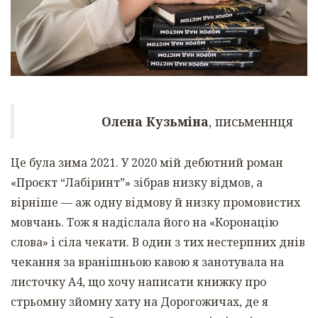
Олена Кузьміна
, письменнця
Це була зима 2021. У 2020 мій дебютний роман
«Проєкт “Лабіринт”» зібрав низку відмов, а
вірніше — аж одну відмову й низку промовистих
мовчань. Тож я надіслала його на «Коронацію
слова» і сіла чекати. В один з тих нестерпних днів
чекання за вранішньою кавою я занотувала на
листочку А4, що хочу написати книжку про
стрьомну зйомну хату на Дорогожичах, де я