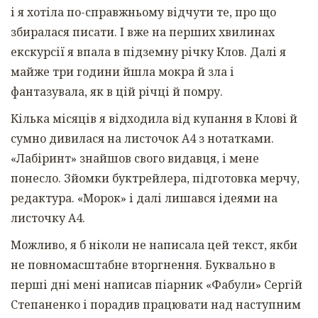
і я хотіла по-справжньому відчути те, про що
збиралася писати. І вже на перших хвилинах
екскурсії я впала в підземну річку Клов. Далі я
майже три години йшла мокра й зла і
фантазувала, як в цій річці й помру.
Кілька місяців я відходила від купання в Клові й
сумно дивилася на листочок А4 з нотатками.
«Лабіринт» знайшов свого видавця, і мене
понесло. Зйомки буктрейлера, підготовка мерчу,
редактура. «Морок» і далі лишався ідеями на
листочку А4.
Можливо, я б ніколи не написала цей текст, якби
не повномасштабне вторгнення. Буквально в
перші дні мені написав піарник «Фабули» Сергій
Степаненко і порадив працювати над наступним