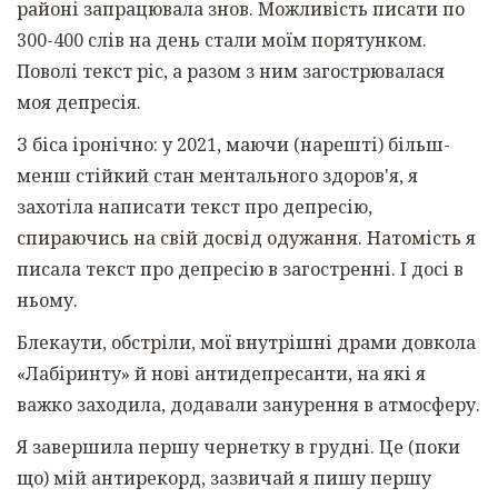
районі запрацювала знов. Можливість писати по
300-400 слів на день стали моїм порятунком.
Поволі текст ріс, а разом з ним загострювалася
моя депресія.
З біса іронічно: у 2021, маючи (нарешті) більш-
менш стійкий стан ментального здоров'я, я
захотіла написати текст про депресію,
спираючись на свій досвід одужання. Натомість я
писала текст про депресію в загостренні. І досі в
ньому.
Блекаути, обстріли, мої внутрішні драми довкола
«Лабіринту» й нові антидепресанти, на які я
важко заходила, додавали занурення в атмосферу.
Я завершила першу чернетку в грудні. Це (поки
що) мій антирекорд, зазвичай я пишу першу