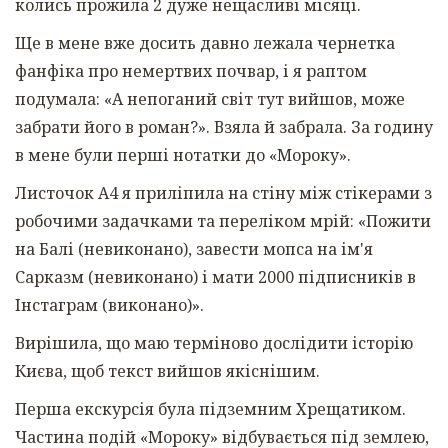
колись прожила 2 дуже нещасливі місяці.
Ще в мене вже досить давно лежала чернетка
фанфіка про немертвих почвар, і я раптом
подумала: «А непоганий світ тут вийшов, може
забрати його в роман?». Взяла й забрала. За годину
в мене були перші нотатки до «Мороку».
Листочок А4 я приліпила на стіну між стікерами з
робочими задачками та переліком мрій: «Пожити
на Балі (невиконано), завести мопса на ім'я
Сарказм (невиконано) і мати 2000 підписників в
Інстаграм (виконано)».
Вирішила, що маю терміново дослідити історію
Києва, щоб текст вийшов якіснішим.
Перша екскурсія була підземним Хрещатиком.
Частина подій «Мороку» відбувається під землею,