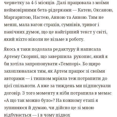
чернетку за 4-5 місяців. Далі працювала з моїми
неймовірними бета-рідерками — Катею, Оксаною,
Маргаритою, Настею, Анною та Анною. Тим не
менш, мала вагон страхів, сумнівів, тривог і
панічних думок, що це найгірший текст у світі,
який ніхто ніколи не візьме в роботу.
Якось я таки подолала редактуру й написала
Артему Скорині, що завершила рукопис, який я
би хотіла запропонувати «Темпорі». Бо щиро
захоплювалася тим, як Артем працює зі своїми
авторами — і тишком мріяла теж потрапити до
цієї спільноти. А вже за тиждень ми підписували
договір. З того моменту я ніби потрапила в мемас
«А що так можно було»? На кожному етапі я
зупиняюся й думаю, чи дійсно це зі мною
відбувається — і в чому підвох