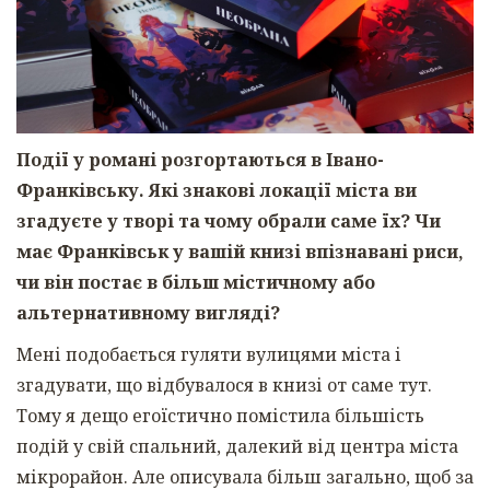
Події у романі розгортаються в Івано-
Франківську. Які знакові локації міста ви
згадуєте у творі та чому обрали саме їх? Чи
має Франківськ у вашій книзі впізнавані риси,
чи він постає в більш містичному або
альтернативному вигляді?
Мені подобається гуляти вулицями міста і
згадувати, що відбувалося в книзі от саме тут.
Тому я дещо егоїстично помістила більшість
подій у свій спальний, далекий від центра міста
мікрорайон. Але описувала більш загально, щоб за