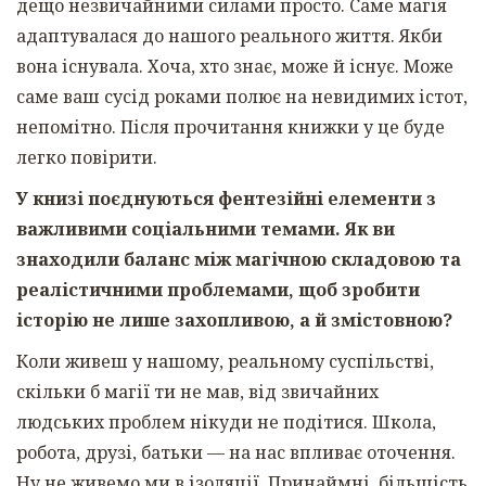
дещо незвичайними силами просто. Саме магія
адаптувалася до нашого реального життя. Якби
вона існувала. Хоча, хто знає, може й існує. Може
саме ваш сусід роками полює на невидимих істот,
непомітно. Після прочитання книжки у це буде
легко повірити.
У книзі поєднуються фентезійні елементи з
важливими соціальними темами. Як ви
знаходили баланс між магічною складовою та
реалістичними проблемами, щоб зробити
історію не лише захопливою, а й змістовною?
Коли живеш у нашому, реальному суспільстві,
скільки б магії ти не мав, від звичайних
людських проблем нікуди не подітися. Школа,
робота, друзі, батьки — на нас впливає оточення.
Ну не живемо ми в ізоляції. Принаймні, більшість