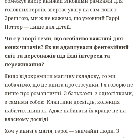
обмежує вибір книжки віковими рамками для
головних героїв, звертає увагу на сам сюжет.
Зрештою, ми ж не кажемо, що умовний Гаррі
Поттер — лише для дітей.
Чи є у творі теми, що особливо важливі для
юних читачів? Як ви адаптували фентезійний
світ та персонажів під їхні інтереси та
переживання?
Якщо відокремити магічну складову, то ми
побачимо, що це книга про стосунки. І я говорю не
лише про романтичні. З батьками, з однолітками,
з самими собою. Клаптики досвідів, колекція
набитих шишок. Адже набивати їх краще не на
власному досвіді.
Хоч у книзі є магія, герої — звичайні люди. З