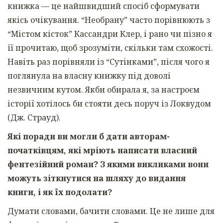
книжка — це найшвидший спосіб сформувати
якісь очікування. “Необрану” часто порівнюють з
“Містом кісток” Кассандри Клер, і рано чи пізно я
її прочитаю, щоб зрозуміти, скільки там схожості.
Навіть раз порівняли із “Сутінками”, після чого я
поглянула на власну книжку під доволі
незвичним кутом. Якби обирала я, за настроєм
історії хотілось би стояти десь поруч із Локвудом
(Дж. Страуд).
Які поради ви могли б дати авторам-
початківцям, які мріють написати власний
фентезійний роман? З якими викликами вони
можуть зіткнутися на шляху до видання
книги, і як їх подолати?
Думати словами, бачити словами. Це не лише для