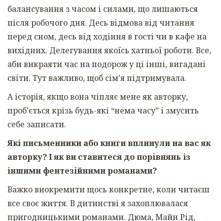
балансування з часом і силами, що лишаються
після робочого дня. Десь відмова від читання
перед сном, десь від ходіння в гості чи в кафе на
вихідних. Делегування якоїсь хатньої роботи. Все,
аби викраяти час на подорож у ці інші, вигадані
світи. Тут важливо, щоб сім’я підтримувала.
А історія, якщо вона чіпляє мене як авторку,
проб’ється крізь будь-які “нема часу” і змусить
себе записати.
Які письменники або книги вплинули на вас як
авторку? І як ви ставитеся до порівнянь із
іншими фентезійними романами?
Важко виокремити щось конкретне, коли читаєш
все своє життя. В дитинстві я захоплювалася
пригодницькими романами. Дюма, Майн Рід,