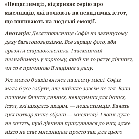
«Нещастимці», відкриває серію про
мисливців, які полюють на невидимих істот,
що впливають на людські емоції.
Анотація:
Десятикласниця Софія на закинутому
даху багатоповерхівки. Все заради фото, аби
вразити старшокласника. І таємничий
незнайомець у чорному, який чи то рятує дівчину,
чи то є причиною її падіння з даху.
Усе могло б закінчитися на цьому місці. Софія
мала б усе забути, але вийшло зовсім не так. Вона
починає бачити дивних, невидимих для інших,
істот, які шкодять людям, — нещастимців. Бачать
цих потвор лише обрані — мисливці. І вони дуже
не хочуть, щоб дівчина приєдналася до них, адже
ніхто не стає мисливцем просто так, для цього