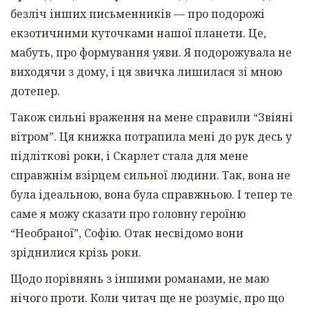
безліч інших письменників — про подорожі
екзотичними куточками нашої планети. Це,
мабуть, про формування уяви. Я подорожувала не
виходячи з дому, і ця звичка лишилася зі мною
дотепер.
Також сильні враження на мене справили “Звіяні
вітром”. Ця книжка потрапила мені до рук десь у
підліткові роки, і Скарлет стала для мене
справжнім взірцем сильної людини. Так, вона не
була ідеальною, вона була справжньою. І тепер те
саме я можу сказати про головну героїню
“Необраної”, Софію. Отак несвідомо вони
зріднилися крізь роки.
Щодо порівнянь з іншими романами, не маю
нічого проти. Коли читач ще не розуміє, про що