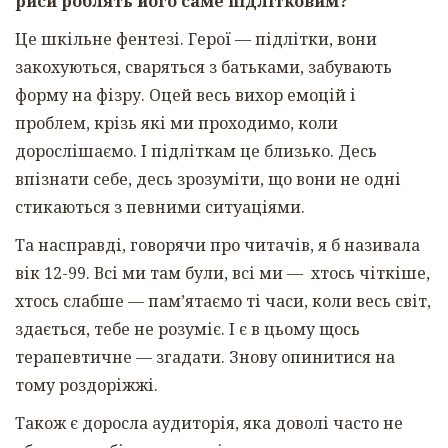
риси роблять його саме підлітковим?
Це шкільне фентезі. Герої — підлітки, вони
закохуються, сваряться з батьками, забувають
форму на фізру. Оцей весь вихор емоцій і
проблем, крізь які ми проходимо, коли
дорослішаємо. І підліткам це близько. Десь
впізнати себе, десь зрозуміти, що вони не одні
стикаються з певними ситуаціями.
Та насправді, говорячи про читачів, я б називала
вік 12-99. Всі ми там були, всі ми — хтось чіткіше,
хтось слабше — пам’ятаємо ті часи, коли весь світ,
здається, тебе не розуміє. І є в цьому щось
терапевтичне — згадати. Знову опинитися на
тому роздоріжжі.
Також є доросла аудиторія, яка доволі часто не