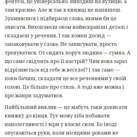
фентезі, це універсально. Виходиш на вулицю, а
там красиво. Але ж так в книжці не напишеш.
Зупиняєшся і підбираєш слова, якими би це
описати. Вихоплюєш оком найяскравіші деталі і
складаєш у речення. І так кожен досвід —
запаковувати у слова. Не записувати, просто
тренуватися. От сидить поруч людина — сумна. А
що саме свідчить про її настрій? Чим вона зараз
відрізняється від себе ж веселої? І так само —
поки бачиш, складати це все реченнями у своїй
голові. Це більше про стиль. А тоді вже можна і
про жанри задуматися.
Найбільший виклик — це мабуть таки дописати
книжку до кінця. Тут можу хіба побажати
наполегливості і віри у власні сили. Бо іноді
опускаються руки, коли місяцями-роками не