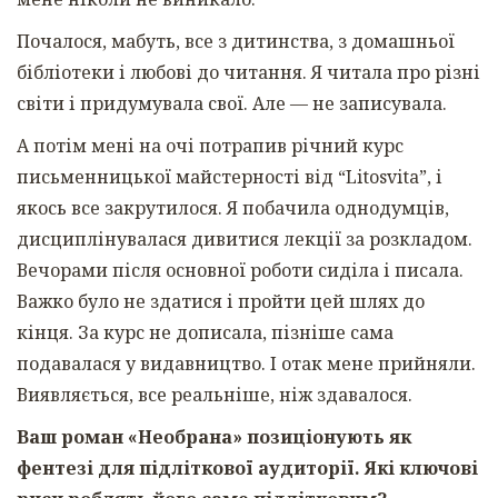
Почалося, мабуть, все з дитинства, з домашньої
бібліотеки і любові до читання. Я читала про різні
світи і придумувала свої. Але — не записувала.
А потім мені на очі потрапив річний курс
письменницької майстерності від “Litosvita”, і
якось все закрутилося. Я побачила однодумців,
дисциплінувалася дивитися лекції за розкладом.
Вечорами після основної роботи сиділа і писала.
Важко було не здатися і пройти цей шлях до
кінця. За курс не дописала, пізніше сама
подавалася у видавництво. І отак мене прийняли.
Виявляється, все реальніше, ніж здавалося.
Ваш роман «Необрана» позиціонують як
фентезі для підліткової аудиторії. Які ключові