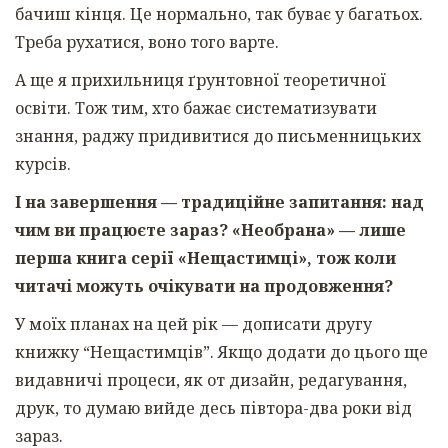
бачиш кінця. Це нормально, так буває у багатьох.
Треба рухатися, воно того варте.
А ще я прихильниця ґрунтовної теоретичної
освіти. Тож тим, хто бажає систематизувати
знання, раджу придивитися до письменницьких
курсів.
І на завершення — традиційне запитання: над
чим ви працюєте зараз? «Необрана» — лише
перша книга серії «Нещастимці», тож коли
читачі можуть очікувати на продовження?
У моїх планах на цей рік — дописати другу
книжку “Нещастимців”. Якщо додати до цього ще
видавничі процеси, як от дизайн, редагування,
друк, то думаю вийде десь півтора-два роки від
зараз.