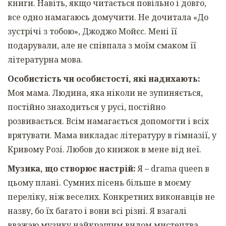
книги. Навіть, якщо читається повільно і довго,
все одно намагаюсь домучити. Не дочитала «До
зустрічі з тобою», Джоджо Мойєс. Мені її
подарували, але не співпала з моїм смаком її
літературна мова.
Особистість чи особистості, які надихають:
Моя мама. Людина, яка ніколи не зупиняється,
постійно знаходиться у русі, постійно
розвивається. Всім намагається допомогти і всіх
врятувати. Мама викладає літературу в гімназії, у
Кривому Розі. Любов до книжок в мене від неї.
Музика, що створює настрій:
Я – drama queen в
цьому плані. Сумних пісень більше в моєму
переліку, ніж веселих. Конкретних виконавців не
назву, бо їх багато і вони всі різні. Я взагалі
вважаю музику найкращим видом мистецтва.