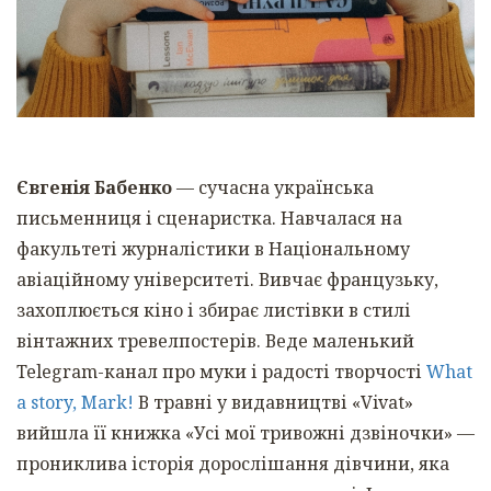
Євгенія Бабенко
— сучасна українська
письменниця і сценаристка. Навчалася на
факультеті журналістики в Національному
авіаційному університеті. Вивчає французьку,
захоплюється кіно і збирає листівки в стилі
вінтажних тревелпостерів. Веде маленький
Telegram-канал про муки і радості творчості
What
a story, Mark!
В травні у видавництві «
Vivat
»
вийшла її книжка «Усі мої тривожні дзвіночки» —
прониклива історія дорослішання дівчини, яка