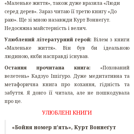
«Маленьке життя», також дуже вразила «Люди
серед дерев». Зараз читаю її третю книгу «До
раю». Ще зі мною назавжди Курт Воннеґут.
Недосяжна майстерність і велич.
Улюблений літературний герой:
Вілем з книги
«Маленьке життя». Він був би ідеальною
людиною, якби насправді існував.
Остання прочитана книга:
«Похований
велетень» Кадзуо Ішіґуро. Дуже медитативна та
метафорична книга про кохання, гідність та
забуття. Я довго її читала, але не пошкодувала
про це.
УЛЮБЛЕНІ КНИГИ
«Бойня номер п’ять», Курт Воннеґут