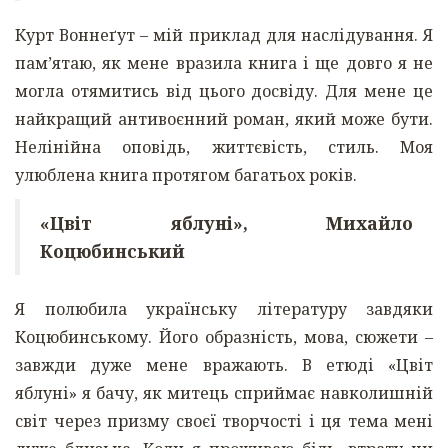
Курт Воннеґут – мій приклад для наслідування. Я
пам’ятаю, як мене вразила книга і ще довго я не
могла отямитись від цього досвіду. Для мене це
найкращий антивоєнний роман, який може бути.
Нелінійна оповідь, життєвість, стиль. Моя
улюблена книга протягом багатьох років.
«Цвіт яблуні», Михайло
Коцюбинський
Я полюбила українську літературу завдяки
Коцюбинському. Його образність, мова, сюжети –
завжди дуже мене вражають. В етюді «Цвіт
яблуні» я бачу, як митець сприймає навколишній
світ через призму своєї творчості і ця тема мені