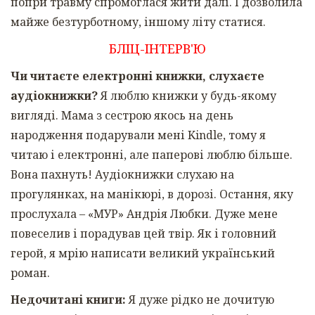
попри травму спромоглася жити далі. І дозволила
майже безтурботному, іншому літу статися.
БЛІЦ-ІНТЕРВ'Ю
Чи читаєте електронні книжки, слухаєте
аудіокнижки?
Я люблю книжки у будь-якому
вигляді. Мама з сестрою якось на день
народження подарували мені Kindle, тому я
читаю і електронні, але паперові люблю більше.
Вона пахнуть! Аудіокнижки слухаю на
прогулянках, на манікюрі, в дорозі. Остання, яку
прослухала – «МУР» Андрія Любки. Дуже мене
повеселив і порадував цей твір. Як і головний
герой, я мрію написати великий український
роман.
Недочитані книги:
Я дуже рідко не дочитую