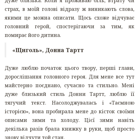
дуже близька. Коли я проживаю біль, втрату чи
страх, в моїй голові відразу ж виникають слова,
якими це можна описати. Щось схоже відчуває
головний герой, спостерігаючи за тим, як
помирає його дитина.
«Щиголь», Донна Тартт
Дуже люблю початок цього твору, перші глави,
дорослішання головного героя. Для мене все тут
майстерно поєднано, сучасно та стильно. Мені
дуже близький стиль Донни Тартт, люблю її
тягучий текст. Насолоджувалась і «Таємною
історією», вона пробирала мене до кісток своїми
описами зими та холоду. Цієї зими навіть
декілька разів брала книжку в руки, щоб просто
знову відчути той стан.