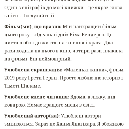
Один з епіграфів до моєї книжки – це якраз слова
з пісні. Послухайте її!
Фільм(ми), що вразив:
Мій найкращий фільм
цього року – «Ідеальні дні» Віма Вендерса. Це
чиста любов до життя, натхнення і краса. Два
рази ходила на нього в кіно, чотири рази плакала
на фільмі. Він неймовірний.
Улюблена екранізація:
«Маленькі жінки», фільм
2019 року Ґрети Ґервіґ. Просто люблю цю історію і
Тімоті Шаламе.
Улюблене місце читання:
Вдома, в ліжку, під
ковдрою. Немає кращого місця в світі.
Улюблений автор(ка):
Улюблені автори
змінюються. Зараз це Ханья Янаґіхара. Я обожнюю