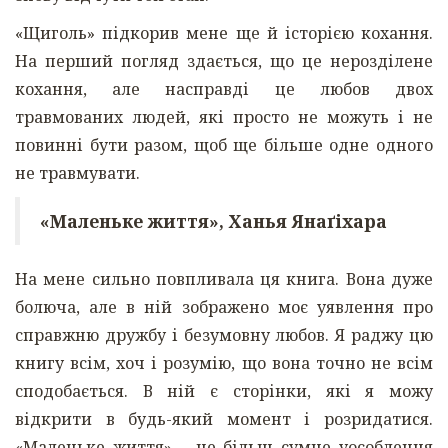
«Щиголь» підкорив мене ще й історією кохання.
На перший погляд здається, що це нерозділене
кохання, але насправді це любов двох
травмованих людей, які просто не можуть і не
повинні бути разом, щоб ще більше одне одного
не травмувати.
«Маленьке життя», Ханья Янаґіхара
На мене сильно повпливала ця книга. Вона дуже
болюча, але в ній зображено моє уявлення про
справжню дружбу і безумовну любов. Я раджу цю
книгу всім, хоч і розумію, що вона точно не всім
сподобається. В ній є сторінки, які я можу
відкрити в будь-який момент і розридатися.
«Маленьке життя» – це більш сумне уособлення