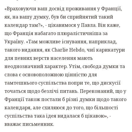
«Враховуючи ваш досвід проживання у Франції,
як, на вашу думку, був би сприйнятий такий
календар там?», - цікавимося у Павла. Він каже,
що Франція набагато плюралістичніша за
Україну. «Там можливе існування, наприклад,
такого видання, як Charlie Hebdo, чиї карикатури
для певних верств населення мають
неоднозначний характер. Утім, свобода думки та
слова є основоположною цінністю для
тамтешнього суспільства попри те, що дискусії
точаться щодо безлічі питань. Переконаний, що у
Франції також постали б різні думки щодо такого
календаря, але схиляюся до того, що більшості
суспільства така ідея видалася б цікавою», -
вважає письменник.