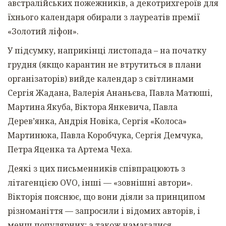
австралійських пожежників, а декотрихгероїв для
їхнього календаря обирали з лауреатів премії
«Золотий ліфон».
У підсумку, наприкінці листопада – на початку
грудня (якщо карантин не втрутиться в плани
організаторів) вийде календар з світлинами
Сергія Жадана,
Валерія Ананьєва, Павла Матюші,
Мартина Якуба, Віктора Янкевича, Павла
Дерев’янка, Андрія Новіка, Сергія «Колоса»
Мартинюка, Павла Коробчука, Сергія Демчука,
Петра Яценка та Артема Чеха.
Деякі з цих письменників співпрацюють з
літагенцією ОVO, інші — «зовнішні автори».
Вікторія пояснює, що вони діяли за принципом
різноманіття — запросили і відомих авторів, і
менш популярних; а також намагалися