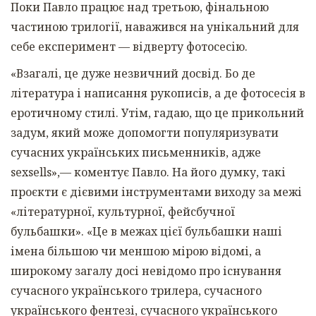
Поки Павло працює над третьою, фінальною
частиною трилогії, наважився на унікальний для
себе експеримент — відверту фотосесію.
«Взагалі, це дуже незвичний досвід. Бо де
література і написання рукописів, а де фотосесія в
еротичному стилі. Утім, гадаю, що це прикольний
задум, який може допомогти популяризувати
сучасних українських письменників, адже
sexsells»,— коментує Павло. На його думку, такі
проєкти є дієвими інструментами виходу за межі
«літературної, культурної, фейсбучної
бульбашки». «Це в межах цієї бульбашки наші
імена більшою чи меншою мірою відомі, а
широкому загалу досі невідомо про існування
сучасного українського трилера, сучасного
українського фентезі, сучасного українського