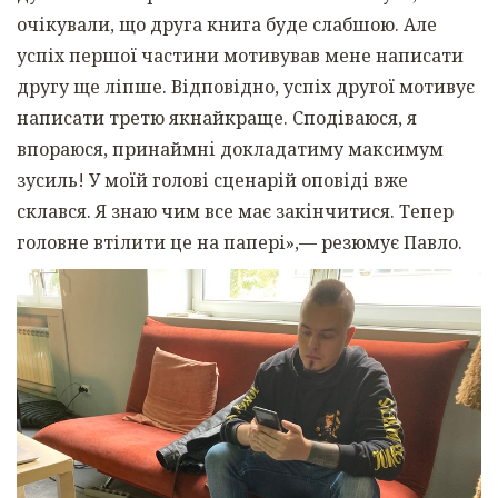
очікували, що друга книга буде слабшою. Але
успіх першої частини мотивував мене написати
другу ще ліпше. Відповідно, успіх другої мотивує
написати третю якнайкраще. Сподіваюся, я
впораюся, принаймні докладатиму максимум
зусиль! У моїй голові сценарій оповіді вже
склався. Я знаю чим все має закінчитися. Тепер
головне втілити це на папері»,— резюмує Павло.