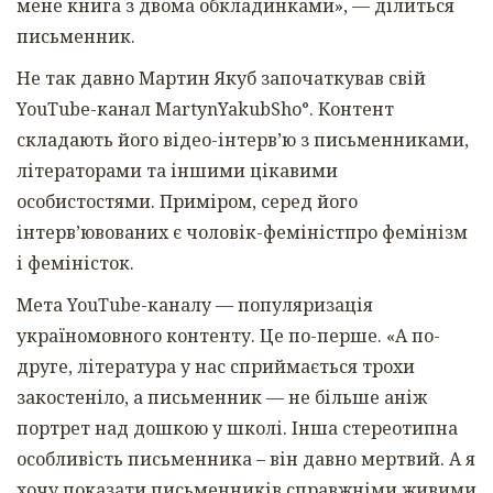
мене книга з двома обкладинками»,
— ділиться
письменник.
Не так давно Мартин Якуб започаткував свій
YouTube
-канал
MartynYakubSho
°. Контент
складають його відео-інтерв’ю з письменниками,
літераторами та іншими цікавими
особистостями. Приміром, серед його
інтерв’ювованих є чоловік-феміністпро фемінізм
і феміністок.
Мета
YouTube
-каналу
— популяризація
україномовного контенту. Це по-перше. «А по-
друге, література у нас сприймається трохи
закостеніло, а письменник — не більше аніж
портрет над дошкою у школі. Інша стереотипна
особливість письменника – він давно мертвий. А я
хочу показати письменників справжніми живими