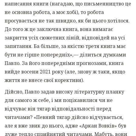
написання книги (нагадаю, що письменництво це
не основна робота, а моє хобі), то робота
просувається не так швидко, як би цього хотілося.
До того ж це заключна книга, вона вимагає
закриття усіх сюжетних ліній, відповідей на усі
запитання. Ба більше, за якістю третя книга має
бути не гірше попередніх»,— ділиться думками
Павло. За його попередніми прогнозами, книга
вийде восени 2021 року (але, знову ж таки, якщо
життя не внесе свої корективи).
Дійсно, Павло задав високу літературну планку
для самого ж себе, і ми поцікавилися чи не
відчуває він тягар відповідальності перед
читачами? «Певний тягар дійсно відчувається,
але я вже звик до нього, адже «Аркан Вовків» був
дуже тепло сприйнятий читачами. Мабуть, вони