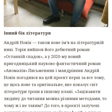
Інший бік літератури
Андрій Новік — також нове ім’я на літературній
ниві. Торік вийшов його дебютний роман
«Останній спадок», а у 2020-му новий
пригодницький науково-фантастичний роман
«Аномалія».Письменник і мандрівник Андрій
Новік погодився на цей проєкт перш за все тому,
це щось нове та оригінальне, яке показує світ
літератури трохи в іншому плані. «Зацікавити
людину до читання можна різними методами, то
чому ж і не таким? До того, в проєкті залучені