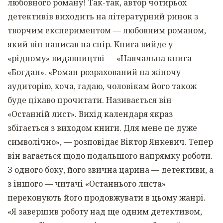
любовного роману! Так-так, автор чотирьох
детективів виходить на літературний ринок з
творчим експериментом — любовним романом,
який він написав на спір. Книга вийде у
«рідному» видавництві — «Навчальна книга
«Богдан». «Роман розрахований на жіночу
аудиторію, хоча, гадаю, чоловікам його також
буде цікаво прочитати. Називається він
«Останній лист». Вихід календаря якраз
збігається з виходом книги. Для мене це дуже
символічно», — розповідає Віктор Янкевич. Тепер
він вагається щодо подальшого напрямку роботи.
З одного боку, його звична царина — детективи, а
з іншого — читачі «Останнього листа»
переконують його продовжувати в цьому жанрі.
«Я завершив роботу над ще одним детективом,