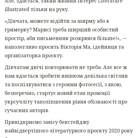
Але, здається, такий жвавий інтерес Literature
illustrated тільки на руку.
«Дівчата, можете відійти за ширму або в
гримерку? Марисі треба ширший особистий
простір, аби письменник розкрився більше!», —
наполегливо просить Вікторія Ма, ідейниця та
організаторка проєкту.
Дівчатам двічі повторювати не треба. Але все ж
нам вдається зробити нишком декілька світлин
та поспілкуватися з героями фотосесії, з якою,
безперечно, стартує новий етап промоції
укрсучліту таполіпшення рівня обізнаності про
сучасних авторів.
Привідкриємо завісу бекстейджу
найвідвертішого літературного проєкту 2020 року