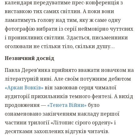
календаря передуватиме прес-конференція з
виставкою тих самих світлин. А поки вони
ламатимуть голову над тим, яку ж саме одну
фотографію вибрати із серії неймовірно чуттєвих
і проникливих світлин. Здається, письменники
оголювали не стільки тіло, скільки душу…
Незвичний досвід
Павла Дерев’янка прийнято вважати новачком на
літературній ниві. Але своїм потужним дебютом
«Аркан Вовків»
він завоював серця чималої
аудиторії прихильників темного фентезі. А вихід
продовження —
«Тенета Війни»
було
ознаменовано закінченням накладу першої
частини трилогії «Літопис сірого ордену» і
десятками захоплених відгуків читачів.