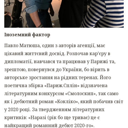
Іноземний фактор
Павло Матюша, один з авторів агенції, має
цікавий життєвий досвід. Розпочав кар’єру в
дипломатії, навчався та працював у Парижі та,
зрештою, повернувся до України, бо вірить в
авторське зростання на рідних теренах. Його
поетична збірка «Париж.Сплін» відзначена
літературним конкурсом «Смолоскип», так само
як і дебютний роман «Кокліко», який побачив світ
у 2020 році. За твердженням літературних
критиків: «Наразі (рік бо ще триває) це є
найкращий романний дебют 2020-го».