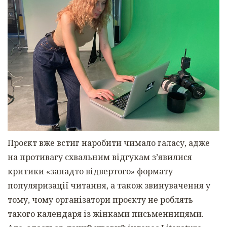
Проєкт вже встиг наробити чимало галасу, адже
на противагу схвальним відгукам з’явилися
критики «занадто відвертого» формату
популяризації читання, а також звинувачення у
тому, чому організатори проєкту не роблять
такого календаря із жінками письменницями.