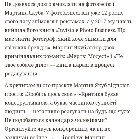
Не довелося довго вмовляти на фотосесію і
Мартина Якуба. У фотобізнесі він уже 12 років,
свого часу знімався в рекламах, а у 2017-му навіть
вийшла його книга «Invisible Photo Business. Що
має знати фотограф, який хоче знімати для
світових брендів». Мартин Якуб автор
двох
кримінальних романів: «Мертві Моделі» і «Не
твоє собаче діло» — книга наразі в процесі
редагування.
А критикам цього проєкту Мартин Якуб відповів
просто: «Зробіть щось своє!». «Критика буває
конструктивною, а буває частиною сутності
людини
— негативно реагувати на будь-що чуже.
Не подобається календар з чоловіками?
Організуйте якусь конференцію, як ви це
зазвичай робите…», — іронізує Мартин.