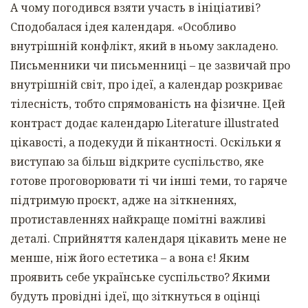
А чому погодився взяти участь в ініціативі?
Сподобалася ідея календаря. «Особливо
внутрішній конфлікт, який в ньому закладено.
Письменники чи письменниці – це зазвичай про
внутрішній світ, про ідеї, а календар розкриває
тілесність, тобто спрямованість на фізичне. Цей
контраст додає календарю Literature illustrated
цікавості, а подекуди й пікантності. Оскільки я
виступаю за більш відкрите суспільство, яке
готове проговорювати ті чи інші теми, то гаряче
підтримую проєкт, адже на зіткненнях,
протиставленнях найкраще помітні важливі
деталі. Сприйняття календаря цікавить мене не
менше, ніж його естетика – а вона є! Яким
проявить себе українське суспільство? Якими
будуть провідні ідеї, що зіткнуться в оцінці