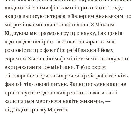
людьми зі своїми фішками і приколами. Тому,
якщо я записую інтерв’ю з Валерієм Ананьєвим, то
ми розбиваємо пляшки об голови. З Максом
Кідруком ми граємо в гру про науку, і якщо він
відповідає невірно – в якості покарання має
розповісти про факт біографії за який йому
соромно. З чоловіком-феміністом ми вигадували
екстравагантні фемінітиви. Тобто окрім
обговорення серйозних речей треба робити якісь
фанові, тік-токові штуки. Якщо письменники не
пристосуються до нових реалій, то вони так і
залишаться мертвими навіть живими», —
підводить риску Мартин.