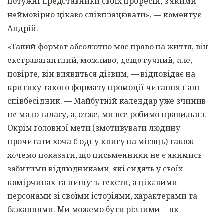
потужні представники своїх професій, з якими
неймовірно цікаво співпрацювати», — коментує
Андрій.
«Такий формат абсолютно має право на життя, він
екстравагантний, можливо, дещо гучний, але,
повірте, він виявиться дієвим,
— відповідає на
критику такого формату промоції читання наш
співбесідник. — Майбутній календар уже зчинив
не мало галасу, а, отже, ми все робимо правильно.
Окрім головної мети (змотивувати людину
прочитати хоча б одну книгу на місяць) також
хочемо показати, що письменники не є якимись
забитими відлюдниками, які сидять у своїх
комірчинах та пишуть тексти, а цікавими
персонами зі своїми історіями, характерами та
бажаннями. Ми можемо бути різними —як